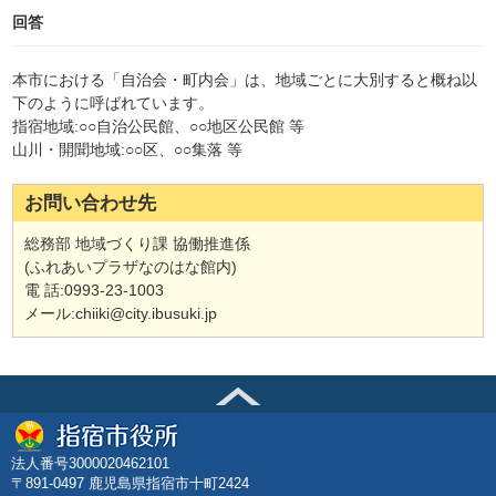
回答
本市における「自治会・町内会」は、地域ごとに大別すると概ね以
下のように呼ばれています。
指宿地域:○○自治公民館、○○地区公民館 等
山川・開聞地域:○○区、○○集落 等
お問い合わせ先
総務部 地域づくり課 協働推進係
(ふれあいプラザなのはな館内)
電 話:0993-23-1003
メール:chiiki@city.ibusuki.jp
法人番号3000020462101
〒891-0497 鹿児島県指宿市十町2424