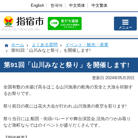
English
한국어
中文简体
中文繁体
メニュー
Ibusuki City Official Web Site
ホーム
よくある質問
イベント・観光・産業
第91回「山川みなと祭り」を開催します!
第91回「山川みなと祭り」を開催します!
更新日 2024年05月20日
全国有数の水揚げ高をほこる山川漁港の航海の安全と大漁を祈願す
るお祭りです。
祭り前日の夜には花火大会が行われ,山川漁港の夜空を彩ります!
祭り当日には,船団・街頭パレードや舞台演芸会,活魚のつかみ取り
など港町ならではのイベントが盛りだくさんです。
【開催概要】