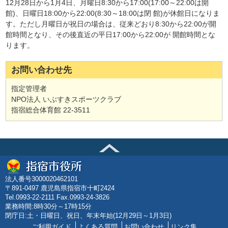
12月28日から1月4日、月曜日8:30から17:00(17:00～22:00は開
館)、日曜日18:00から22:00(8:30～18:00は閉 館)が休館日になりま
す。ただし月曜日が祝日の場合は、従来どおり8:30から22:00が開
館時間となり、その後直近の平日17:00から22:00が 開館時間とな
ります。
お問い合わせ先
指定管理者
NPO法人 いぶすきスポーツクラブ
指宿総合体育館 22-3511
法人番号3000020462101
〒891-0497 鹿児島県指宿市十町2424
Tel.0993-22-2111 Fax.0993-24-3826
業務時間:8時30分～17時15分
閉庁日:土・日曜日、祝日、年末年始(12月29日～1月3日)
ご利用ガイド
よくある質問
お問い合わせ
リンク集