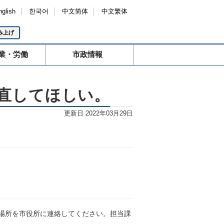
nglish
한국어
中文简体
中文繁体
み上げ
業・労働
市政情報
直してほしい。
更新日 2022年03月29日
場所を市役所に連絡してください。担当課