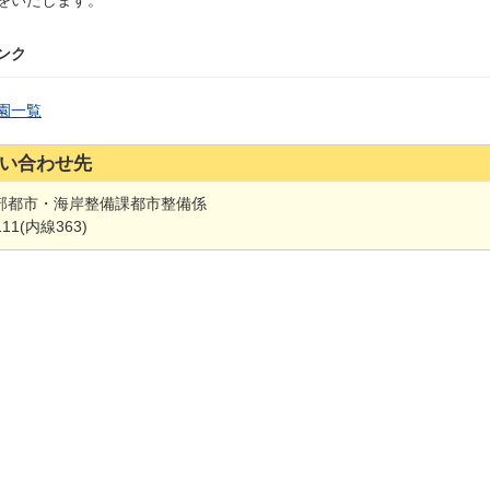
をいたします。
ンク
園一覧
い合わせ先
部都市・海岸整備課都市整備係
111(内線363)