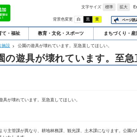
文字サイズ
標準
拡大
E
背景色変更
白
黒
黄
ページ読
育て・福祉
教育・文化・スポーツ
まちづくり・産
共施設
公園の遊具が壊れています。至急直してほしい。
園の遊具が壊れています。至急
遊具が壊れています。至急直してほしい。
より主管課が異なり、耕地林務課、観光課、土木課になります。公園の