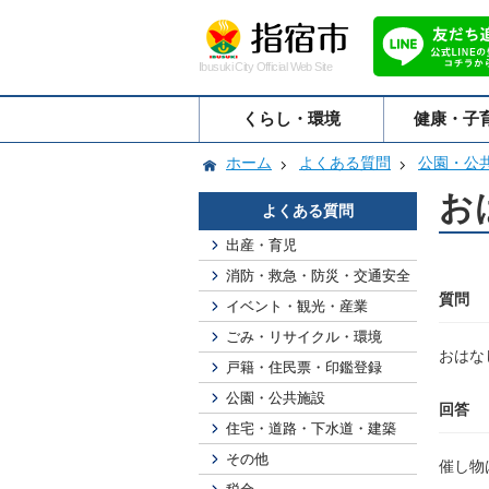
Ibusuki City Official Web Site
くらし・環境
健康・子
ホーム
よくある質問
公園・公
お
よくある質問
出産・育児
消防・救急・防災・交通安全
質問
イベント・観光・産業
ごみ・リサイクル・環境
おはな
戸籍・住民票・印鑑登録
公園・公共施設
回答
住宅・道路・下水道・建築
その他
催し物