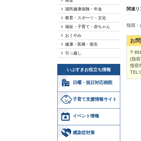
税金
関連リ
国民健康保険・年金
教育・スポーツ・文化
指宿・
福祉・子育て・赤ちゃん
おくやみ
お問
健康・医療・衛生
〒89
引っ越し
(指
指宿
いぶすきお役立ち情報
TEL:
日曜・祝日対応病院
子育て支援情報サイト
イベント情報
感染症対策