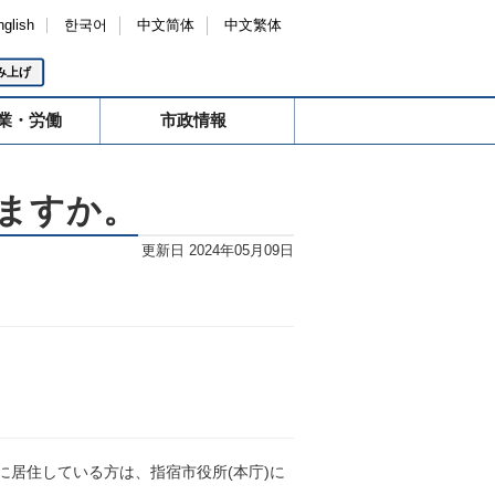
nglish
한국어
中文简体
中文繁体
み上げ
業・労働
市政情報
ますか。
更新日 2024年05月09日
居住している方は、指宿市役所(本庁)に