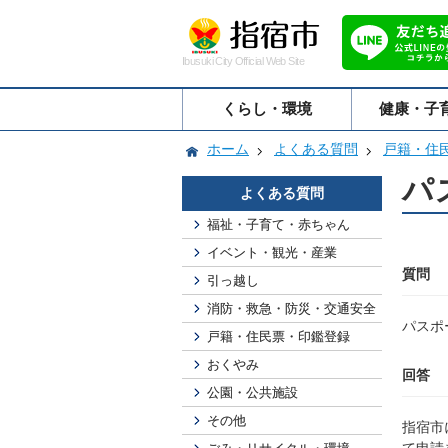
Ibusuki City Official Web Site
くらし・環境
健康・子
ホーム
よくある質問
戸籍・住
パ
よくある質問
福祉・子育て・赤ちゃん
イベント・観光・産業
質問
引っ越し
消防・救急・防災・交通安全
パスポ
戸籍・住民票・印鑑登録
おくやみ
回答
公園・公共施設
その他
指宿市