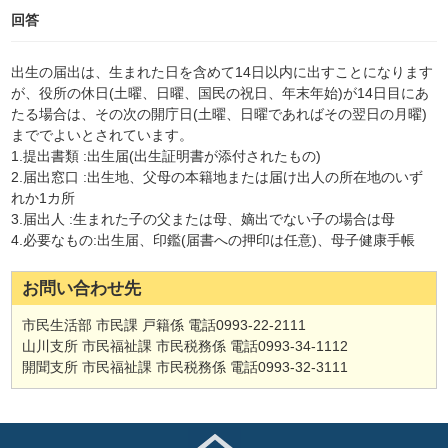
回答
出生の届出は、生まれた日を含めて14日以内に出すことになります
が、役所の休日(土曜、日曜、国民の祝日、年末年始)が14日目にあ
たる場合は、その次の開庁日(土曜、日曜であればその翌日の月曜)
まででよいとされています。
1.提出書類 :出生届(出生証明書が添付されたもの)
2.届出窓口 :出生地、父母の本籍地または届け出人の所在地のいず
れか1カ所
3.届出人 :生まれた子の父または母、嫡出でない子の場合は母
4.必要なもの:出生届、印鑑(届書への押印は任意)、母子健康手帳
お問い合わせ先
市民生活部 市民課 戸籍係 電話0993-22-2111
山川支所 市民福祉課 市民税務係 電話0993-34-1112
開聞支所 市民福祉課 市民税務係 電話0993-32-3111