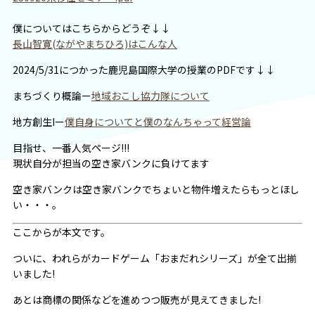
僕についてはこちらからどうぞ↓↓
長山智寛(ながやまちひろ)はこんな人
2024/5/31につかった鹿児島国際大学の授業のPDFです↓↓
まちづくり概論ー
地域おこし協力隊について
地方創生Iー
僕自身についてと僕のなんちゃって経営論
目指せ、一番人気ページ!!!
現状自分が担当の空き家バンクに負けてます
空き家バンクは空き家バンクでちょいと物件増えたらもっとほし
い・・・。
ここからが本文です。
ついに、われらがカードゲーム「おまだれシリーズ」が全て出揃
いました!
あとは商標の関係などを進めつつ販売が見えてきました!