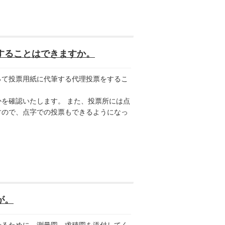
することはできますか。
て投票用紙に代筆する代理投票をするこ
を確認いたします。 また、投票所には点
すので、点字での投票もできるようになっ
が。
るために、測量図、求積図を添付してく