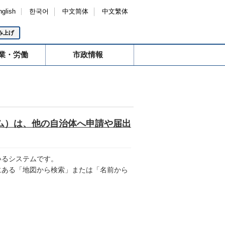
nglish
한국어
中文简体
中文繁体
み上げ
業・労働
市政情報
ム）は、他の自治体へ申請や届出
いるシステムです。
ある「地図から検索」または「名前から
）