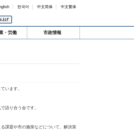
nglish
한국어
中文简体
中文繁体
み上げ
業・労働
市政情報
しています。
気で語り合う会です。
える課題や市の施策などについて、解決策