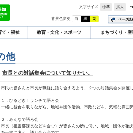
文字サイズ
標準
拡大
E
背景色変更
白
黒
黄
ページ読
育て・福祉
教育・文化・スポーツ
まちづくり・産
の他
市長との対話集会について知りたい。
市民の皆さんと市長が気軽に語り合えるよう、２つの対話集会を開催
１．ひるどき！ランチで語ろ会
一緒に昼食を取りながら、地域や団体活動、市政などを、気軽な雰囲
２．みんなで語ろ会
市長（担当部課長などを含む）が皆さんの所に伺い、地域・団体が抱
を一緒に考え、語り合う会です。