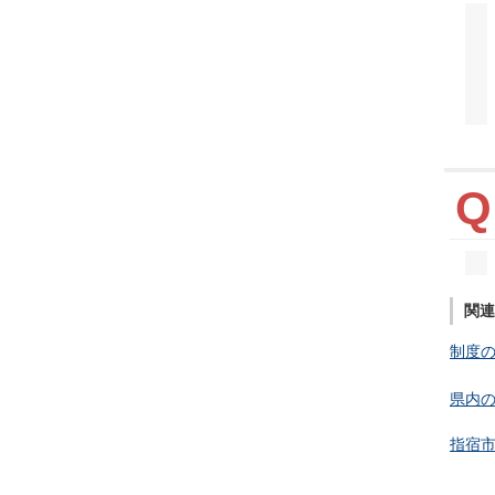
関連
制度の
県内の
指宿