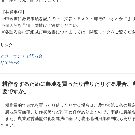
【共通事項】
※申込書に必要事項を記入の上、持参・ＦＡＸ・郵送のいずれかによ
※個人的な苦情、陳情はご遠慮ください。
※各語ろ会の詳細及び申込書につきましては、関連リンクをご覧くだ
リンク
るどき！ランチで語ろ会
んなで語ろ会
耕作をするために農地を買ったり借りたりする場合、
要ですか。
耕作目的で農地を買ったり借りたりする場合は、農地法第３条の規定
農地保有面積、耕作状況など許可要件がありますので、事前に農業委
また、農業経営基盤強化促進法に基づく農用地利用集積制度もありま
ださい。