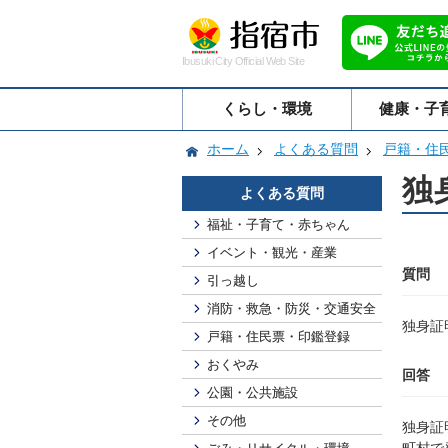
Ibusuki City Official Web Site
くらし・環境
健康・子
ホーム
よくある質問
戸籍・住
独
よくある質問
福祉・子育て・赤ちゃん
イベント・観光・産業
質問
引っ越し
消防・救急・防災・交通安全
独身証
戸籍・住民票・印鑑登録
おくやみ
回答
公園・公共施設
その他
独身証