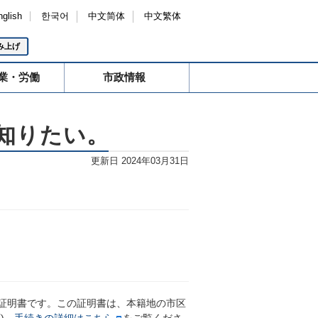
nglish
한국어
中文简体
中文繁体
み上げ
業・労働
市政情報
知りたい。
更新日 2024年03月31日
証明書です。この証明書は、本籍地の市区