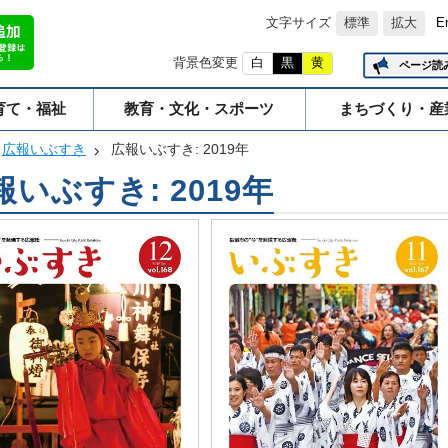
文字サイズ
標準
拡大
E
背景色変更
白
黒
黄
ページ読
育て・福祉
教育・文化・スポーツ
まちづくり・産
広報いぶすき
広報いぶすき: 2019年
報いぶすき: 2019年