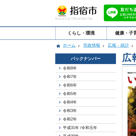
Ibusuki City Official Web Site
くらし・環境
健康・子
ホーム
市政情報
広報・統計
広
バックナンバー
令和8年
令和7年
令和6年
令和5年
令和4年
令和3年
令和2年
平成31年 /令和元年