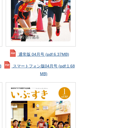
通常版 04月号
(pdf:6.37MB)
3
スマートフォン版04月号
(pdf:1.68
MB)