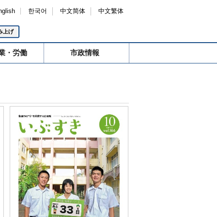
nglish
한국어
中文简体
中文繁体
み上げ
業・労働
市政情報