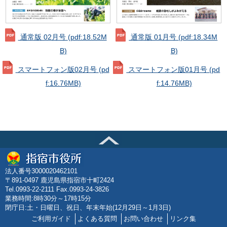
通常版 01月号
(pdf:18.34M
通常版 02月号
(pdf:18.52M
B)
B)
スマートフォン版01月号
(pd
スマートフォン版02月号
(pd
f:14.76MB)
f:16.76MB)
法人番号3000020462101
〒891-0497 鹿児島県指宿市十町2424
Tel.0993-22-2111 Fax.0993-24-3826
業務時間:8時30分～17時15分
閉庁日:土・日曜日、祝日、年末年始(12月29日～1月3日)
ご利用ガイド
よくある質問
お問い合わせ
リンク集