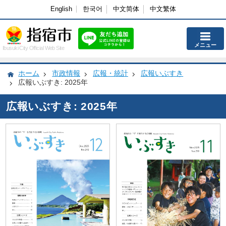
English
한국어
中文简体
中文繁体
メニュー
Ibusuki City Official Web Site
ホーム
市政情報
広報・統計
広報いぶすき
広報いぶすき: 2025年
広報いぶすき: 2025年