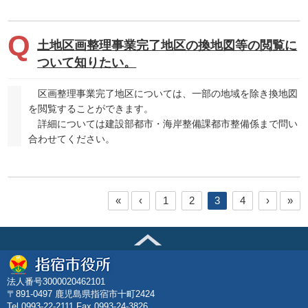
土地区画整理事業完了地区の換地図等の閲覧に
ついて知りたい。
区画整理事業完了地区については、一部の地域を除き換地図
を閲覧することができます。
詳細については建設部都市・海岸整備課都市整備係まで問い
合わせてください。
«
‹
1
2
3
4
›
»
法人番号3000020462101
〒891-0497 鹿児島県指宿市十町2424
Tel.0993-22-2111 Fax.0993-24-3826