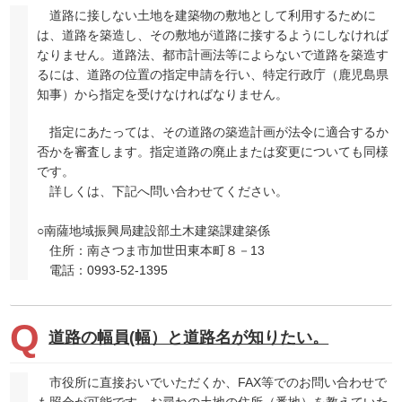
道路に接しない土地を建築物の敷地として利用するために
は、道路を築造し、その敷地が道路に接するようにしなければ
なりません。道路法、都市計画法等によらないで道路を築造す
るには、道路の位置の指定申請を行い、特定行政庁（鹿児島県
知事）から指定を受けなければなりません。
指定にあたっては、その道路の築造計画が法令に適合するか
否かを審査します。指定道路の廃止または変更についても同様
です。
詳しくは、下記へ問い合わせてください。
○南薩地域振興局建設部土木建築課建築係
住所：南さつま市加世田東本町８－13
電話：0993-52-1395
道路の幅員(幅）と道路名が知りたい。
市役所に直接おいでいただくか、FAX等でのお問い合わせで
も照会が可能です。お尋ねの土地の住所（番地）を教えていた