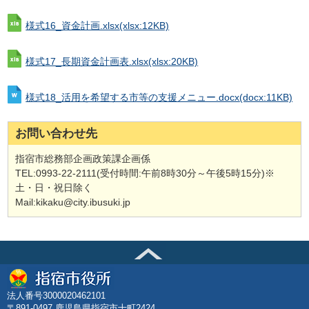
様式16_資金計画.xlsx
(xlsx:12KB)
様式17_長期資金計画表.xlsx
(xlsx:20KB)
様式18_活用を希望する市等の支援メニュー.docx
(docx:11KB)
お問い合わせ先
指宿市総務部企画政策課企画係
TEL:0993-22-2111(受付時間:午前8時30分～午後5時15分)※
土・日・祝日除く
Mail:kikaku@city.ibusuki.jp
法人番号3000020462101
〒891-0497 鹿児島県指宿市十町2424