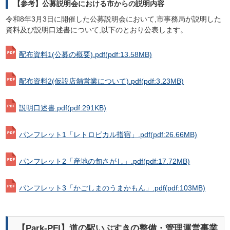
【参考】公募説明会における市からの説明内容
令和8年3月3日に開催した公募説明会において,市事務局が説明した
資料及び説明口述書について,以下のとおり公表します。
配布資料1(公募の概要).pdf
(pdf:13.58MB)
配布資料2(仮設店舗営業について).pdf
(pdf:3.23MB)
説明口述書.pdf
(pdf:291KB)
パンフレット1「レトロピカル指宿」.pdf
(pdf:26.66MB)
パンフレット2「産地の旬さがし」.pdf
(pdf:17.72MB)
パンフレット3「かごしまのうまかもん」.pdf
(pdf:103MB)
【Park-PFI】道の駅いぶすきの整備・管理運営事業