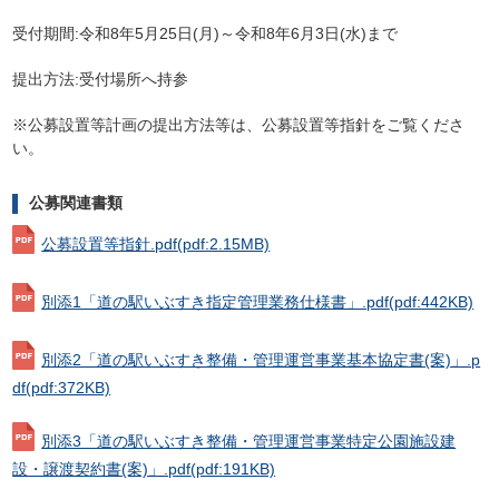
受付期間:令和8年5月25日(月)～令和8年6月3日(水)まで
提出方法:受付場所へ持参
※公募設置等計画の提出方法等は、公募設置等指針をご覧くださ
い。
公募関連書類
公募設置等指針.pdf
(pdf:2.15MB)
別添1「道の駅いぶすき指定管理業務仕様書」.pdf
(pdf:442KB)
別添2「道の駅いぶすき整備・管理運営事業基本協定書(案)」.p
df
(pdf:372KB)
別添3「道の駅いぶすき整備・管理運営事業特定公園施設建
設・譲渡契約書(案)」.pdf
(pdf:191KB)