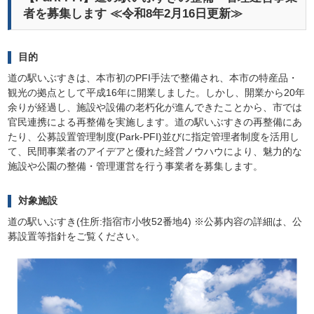
者を募集します ≪令和8年2月16日更新≫
目的
道の駅いぶすきは、本市初のPFI手法で整備され、本市の特産品・
観光の拠点として平成16年に開業しました。しかし、開業から20年
余りが経過し、施設や設備の老朽化が進んできたことから、市では
官民連携による再整備を実施します。道の駅いぶすきの再整備にあ
たり、公募設置管理制度(Park-PFI)並びに指定管理者制度を活用し
て、民間事業者のアイデアと優れた経営ノウハウにより、魅力的な
施設や公園の整備・管理運営を行う事業者を募集します。
対象施設
道の駅いぶすき(住所:指宿市小牧52番地4) ※公募内容の詳細は、公
募設置等指針をご覧ください。