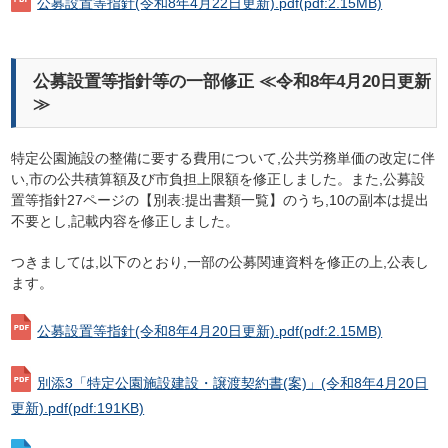
公募設置等指針(令和8年4月22日更新).pdf
(pdf:2.15MB)
公募設置等指針等の一部修正 ≪令和8年4月20日更新
≫
特定公園施設の整備に要する費用について,公共労務単価の改定に伴
い,市の公共積算額及び市負担上限額を修正しました。また,公募設
置等指針27ページの【別表:提出書類一覧】のうち,10の副本は提出
不要とし,記載内容を修正しました。
つきましては,以下のとおり,一部の公募関連資料を修正の上,公表し
ます。
公募設置等指針(令和8年4月20日更新).pdf
(pdf:2.15MB)
別添3「特定公園施設建設・譲渡契約書(案)」(令和8年4月20日
更新).pdf
(pdf:191KB)