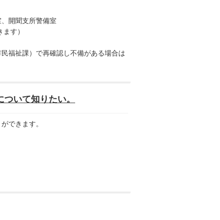
室、開聞支所警備室
きます）
市民福祉課）で再確認し不備がある場合は
について知りたい。
とができます。