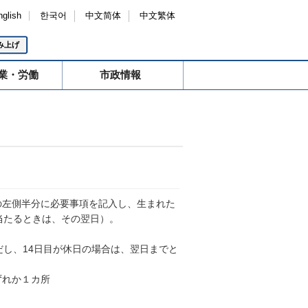
nglish
한국어
中文简体
中文繁体
み上げ
業・労働
市政情報
左側半分に必要事項を記入し、生まれた
当たるときは、その翌日）。
だし、14日目が休日の場合は、翌日までと
ずれか１カ所