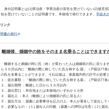
身分証明書とは(1)禁治産・準禁治産の宣告を受けていない(2)後見登
知を受けていないことの証明書です。本籍地で発行できます。
手続き
リンク
証明書の発行
離婚後、婚姻中の姓をそのまま名乗ることはできます
離婚すると婚姻の時に氏（姓）が変わった人は婚姻前の氏に戻ります
ら３カ月以内に「離婚の際に称していた氏を称する 届」（戸籍法77
の氏を名乗ることができます。それ以後は、家庭裁判所の許可が必要
１．提出書類 ：「離婚の際に称していた氏を称する届」（戸籍法77条
２．届出期間 ：離婚した日から３カ月以内
３．届出窓口 ：所在地または本籍地のいずれか１カ所
４．届出人 ：本人（離婚により婚姻前の氏に戻る人）
５．届出方法 ：届書に必要事項を記入の上、本人が署名して提出して
６．必要なもの： (１) 届出人の印鑑 （届書への押印は任意）(２) 