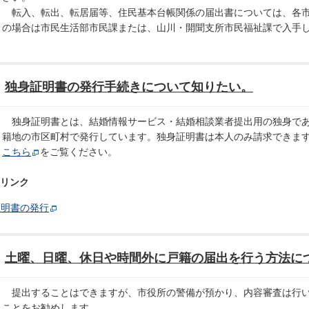
転入、転出、転居届等、住民基本台帳関係の届出書については、各市
の場合は市民生活部市民課または、山川・開聞支所市民福祉課で入手
独身証明書の発行手続きについて知りたい。
独身証明書とは、結婚情報サービス・結婚相談業者提出用の独身であ
籍地の市区町村で発行しています。独身証明書は本人のみ請求できま
こちら
をご覧ください。
リンク
証明書の発行
土曜、日曜、休日や時間外に戸籍の届出を行う方法に
提出することはできますが、市役所の警備が預かり、内容審査は行い
ことをお勧めします。