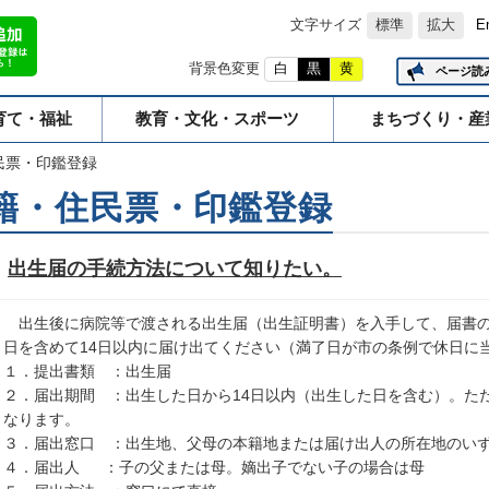
文字サイズ
標準
拡大
E
背景色変更
白
黒
黄
ページ読
育て・福祉
教育・文化・スポーツ
まちづくり・産
民票・印鑑登録
籍・住民票・印鑑登録
出生届の手続方法について知りたい。
出生後に病院等で渡される出生届（出生証明書）を入手して、届書の
日を含めて14日以内に届け出てください（満了日が市の条例で休日に
１．提出書類 ：出生届
２．届出期間 ：出生した日から14日以内（出生した日を含む）。た
なります。
３．届出窓口 ：出生地、父母の本籍地または届け出人の所在地のい
４．届出人 ：子の父または母。嫡出子でない子の場合は母