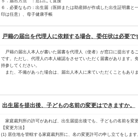
５．届出方法 ：窓口にて直接
６．必要なもの：出生届（医師または助産師が作成した出生証明書と
印は任意）、母子健康手帳
戸籍の届出を代理人に依頼する場合、委任状は必要で
戸籍の届出人本人が書いた届書を代理人（使者）が窓口に提出するこ
です。ただし、代理人の本人確認をさせていただく届書があります。
持参してください。
また、不備があった場合は、届出人本人に来ていただくこともあり
出生届を提出後、子どもの名前の変更はできますか。
家庭裁判所の許可があれば、出生届提出後でも、子どもの名前を変更
【変更方法】
(1) 居住地を管轄する家庭裁判所に、名の変更許可の申し立てをします